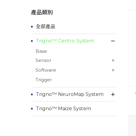
產品類別
全部產品
Trigno™ Centro System
Base
Sensor
Software
Trigger
Trigno™ NeuroMap System
Trigno™ Maize System