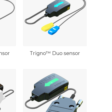
nsor
Trigno™ Duo sensor