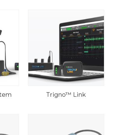
stem
Trigno™ Link