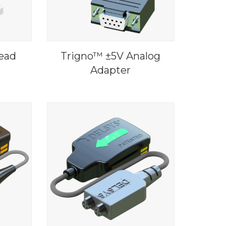
ead
Trigno™ ±5V Analog
Adapter